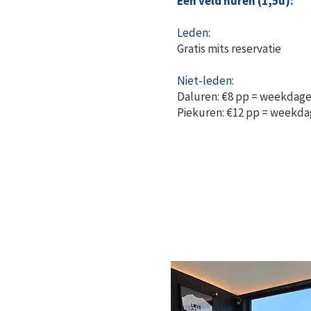
Een veld huren (1,5u):
Leden:
Gratis mits reservatie
Niet-leden:
Daluren: €8 pp = weekdage
Piekuren: €12 pp = weekd