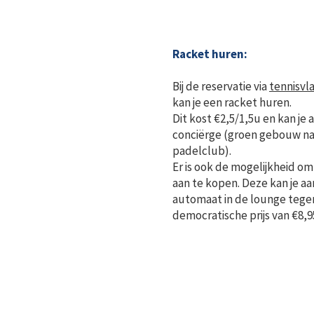
Racket huren:
Bij de reservatie via
tennisvl
kan je een racket huren.
Dit kost €2,5/1,5u en kan je a
conciërge (groen gebouw na
padelclub).
Er is ook de mogelijkheid o
aan te kopen. Deze kan je aa
automaat in de lounge tege
democratische prijs van €8,9