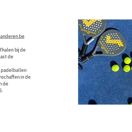
aanderen.be
fhalen bij de
ast de
m padelballen
nschaffen in de
n de
5.