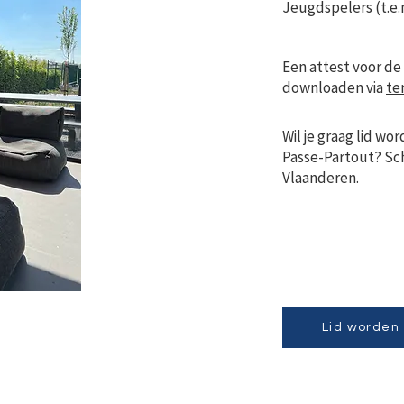
Jeugdspelers (t.e.m
Een attest voor de 
downloaden via
te
Wil je graag lid w
Passe-Partout? Schri
Vlaanderen.
Lid worden