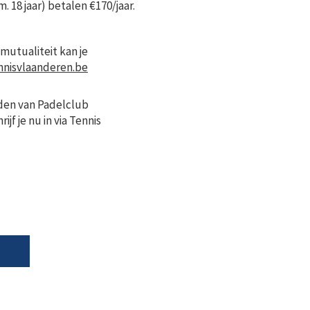
. 18 jaar) betalen €170/jaar.
mutualiteit kan je
nnisvlaanderen.be
orden van Padelclub
jf je nu in via Tennis